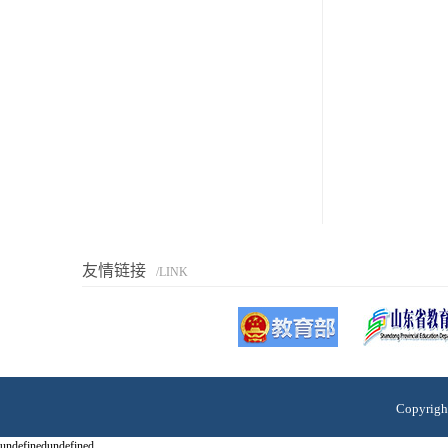
友情链接
/LINK
Copyri
undefinedundefined