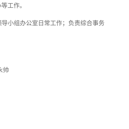
心等
工作。
领导小组办公室
日常
工作
；
负责综合事务
永帅
。