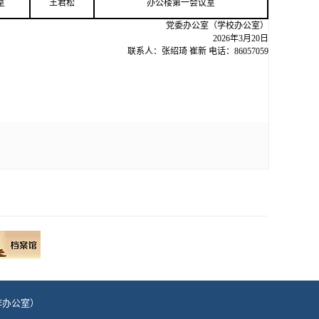
室
王君松
办公楼第一会议室
党委办公室（学校办公室）
202
6
年
3
月
20
日
联系人：张绍琦
崔新
电话：8
6057059
治工作办公室）