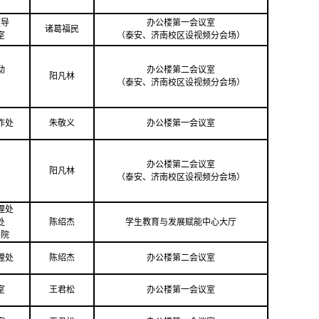
领导
办公楼第一会议室
诸葛福民
室
（泰安、济南校区
设
视频分会场）
动
办公楼第二会议室
阳凡林
（泰安、济南校区
设
视频分会场）
作处
朱敬义
办公楼第一会议室
办公楼第二会议室
阳凡林
（泰安、济南校区
设
视频分会场）
理处
处
陈绍杰
学生教育与发展赋能中心大厅
学院
理处
陈绍杰
办公楼第二会议室
室
王君松
办公楼第一会议室