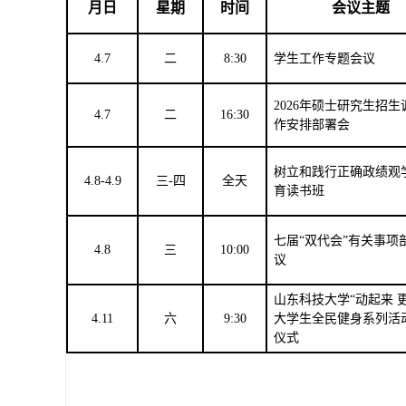
月日
星期
时间
会议主题
4.7
二
8:30
学生工作专题会议
202
6
年硕士研究生招生
4
.
7
二
1
6
:30
作安排部署会
树立和践行正确政绩观
4.8-4.9
三
-四
全天
育读书班
七届
“双代会”有关事项
4.8
三
10:00
议
山东科技大学
“动起来 
4.11
六
9:3
0
大学生全民健身系列活
仪式