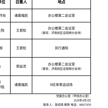
单位
召集
人
地点
作处
诸葛福民
办公楼第二会议室
办公楼第二会议室
生院
王君松
（泰安、济南校区设视频分会场）
部
王君松
另行通知
办公楼第二会议室
会
郭益灵
（泰安、济南校区
设
视频分会场）
委
诸葛福民
B区体育运动场
学院
党委办公室（学校办公室）
202
6
年
4
月
3
日
联系人：张绍琦 崔新 电话：86057059