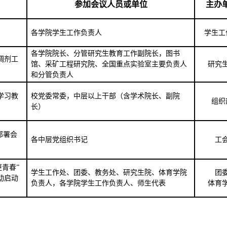
参加会议人员或单位
主办
各学院学生工作负责人
学生工
各学院院长、分管研究生教育工作副院长，图书
调剂工
馆、采矿工程研究院、
全国
重点实验室主要负责人
研究
和分管负责人
学习教
校党委常委，中层以上干部（含学术院长、副院
组织
长）
部署会
各中层党组织书记
工
更青春”
学生工作
处
、团委、教务处、研究生
院、体育学院
团
动启动
负责人，
各学院学生工作负责人、
师生代表
体育