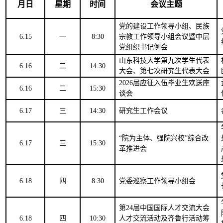
月日
星期
时间
会议主题
党的建设工作领导小组、民族
6.15
一
8
:
3
0
宗教工作领导小组会议暨中层
党组织书记例会
山东科技大学第九次学生代表
6.16
二
14:30
大会、第七次研究生代表大会
2026届应征入伍毕业生欢送座
6.16
二
15:30
谈会
6.17
三
14:30
研究生工作会议
“院为主体、强院兴校”综合改
6.17
三
15
:30
革推进会
6.
18
四
8:30
党委巡察工作领导小组会
第
24届中国国际人才交流大会
6.18
四
10:30
人才交流活动及齐鲁行
活动
筹