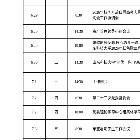
2026年校园开放日暨高考志
6.29
一
8:30
询会工作协调会
6.29
一
14:30
资产管理领导小组会议
弦歌赓续使命 匠心筑梦一流
6.29
一
19:00
东科技大学2026年红色歌曲
6.30
二
14:30
山东科技大学“两优一先”表
7.1
三
14:30
工作例会
7.2
四
8:30
第二十三次党委常委会
7.2
四
10:00
党委理论学习中心组集体学
7.3
五
8:30
布置暑期学生工作会议