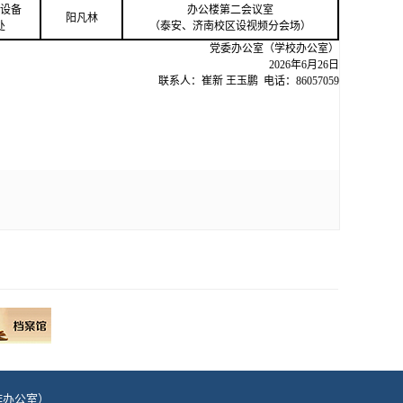
设备
办公楼第二会议室
阳凡林
处
（泰安、济南校区设视频分会场）
党委办公室（学校办公室）
202
6
年
6
月
26
日
联系人：崔新 王玉鹏 电话：86057059
治工作办公室）