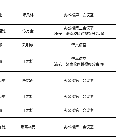
处
阳凡林
办公楼第二会议室
办公楼第二会议室
理处
徐方全
（泰安、济南校区设视频分会场）
部
刘明永
惟真讲堂
惟真讲堂
部
王君松
（泰安、济南校区设视频分会场）
公室
陈绍杰
办公楼第二会议室
公室
王君松
办公楼第一会议室
部
王君松
办公楼第一会议室
作处
诸葛福民
办公楼第二会议室