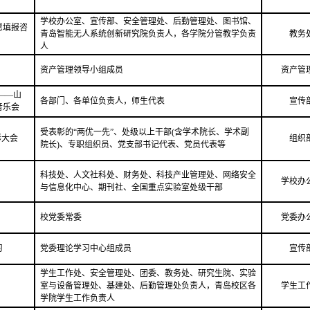
学校办公室、宣传部、安全管理处、后勤管理处、图书馆、
愿填报咨
青岛智能无人系统创新研究院负责人，各学院分管教学负责
教务
人
资产管理领导小组成员
资产管
——山
各部门、各单位负责人，师生代表
宣传
音乐会
受表彰的“两优一先”、处级以上干部(含学术院长、学术副
彰大会
组织
院长)、专职组织员、党支部书记代表、党员代表等
科技处、人文社科处、财务处、科技产业管理处、网络安全
学校办
与信息化中心、期刊社、全国重点实验室处级干部
校党委常委
党委办
习
党委理论学习中心组成员
宣传
学生工作处、安全管理处、团委、教务处、研究生院、实验
室与设备管理处、基建处、后勤管理处负责人，青岛校区各
学生工
学院学生工作负责人