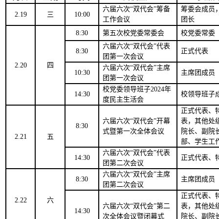
六届六次
“双代会”
筹备
筹委会成员
2.19
三
10:00
工作会议
团长
8:30
第
五
次校党委常委会
校党委常委
六届六次
“双代会”代表
8:30
正式代表
团第一次会议
2.20
四
六届六次
“双代会”主席
10:30
主席团成员
团第一次会议
校党委领导班子
2024年
14:30
校领导班子
度民主生活会
正式代表、
六届六次
“双代会”开幕
表
，
其他处
8:30
式暨第一次全体会议
院长、副院
2.21
五
部、学生工
六届六次
“双代会”代表
14:30
正式代表
、
团第二次会议
六届六次
“双代会”主席
8:30
主席团成员
团第二次会议
正式代表、
2.22
六
六届六次
“双代会”第二
表
，
其他处
14:30
次全体会议暨闭幕式
院长、副院