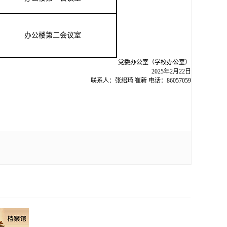
办公楼
第二会议室
党委办公室（学校办公室
）
202
5
年
2
月
22
日
联系人：张绍琦
崔新
电话：8
6057059