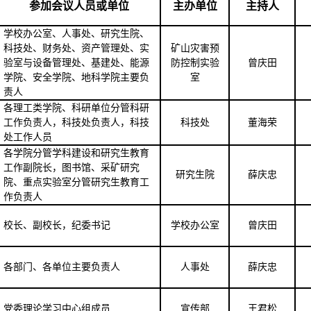
参加会议人员或单位
主办单位
主持人
学校
办公室、人事处、研究生院、
科技处、财务处、资产管理处、实
矿山灾害预
验室与设备管理处、基建处、能源
防控制实验
曾庆田
学院、安全学院、地科学院主要负
室
责人
各理工类学院、科研单位分管科研
工作
负责人，科技处负责人，科技
科技处
董海荣
处工作人员
各学院分管学科建设和研究生教育
工作副院长，图书馆、采矿研究
研究生院
薛庆忠
院、重点实验室分管研究生教育
工
作
负责人
校长、副校长，纪委书记
学校办公室
曾庆田
各部门、各单位主要负责人
人事处
薛庆忠
党委理论学习中心组成员
宣传部
王君松