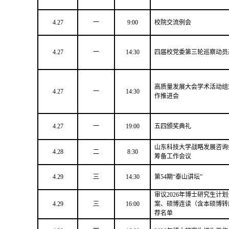
4.27
一
9:00
校院交流例会
4.27
一
14:30
四届校党委第三轮巡察动员
高质量发展大会学术活动组
4.27
一
14:30
作推进会
4.27
一
19:00
五四颁奖典礼
山东科技大学战略发展咨询
4.28
二
8:30
筹备工作会议
4.29
三
14:30
第54期“泰山讲坛”
审议2026年博士研究生计
4.29
三
16:00
案、硕博连读（含本硕博转
荐名单