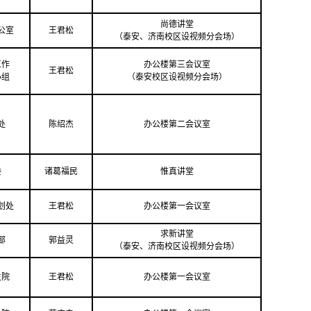
尚德讲堂
公室
王君松
（泰安、济南校区设视频分会场）
工作
办公楼第三会议室
王君松
小组
（泰安校区设视频分会场）
处
陈绍杰
办公楼第二会议室
委
诸葛福民
惟真讲堂
划处
王君松
办公楼第一会议室
求新讲堂
部
郭益灵
（泰安、济南校区设视频分会场）
生院
王君松
办公楼第一会议室