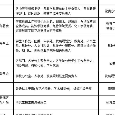
各中层党组织书记，各教学科研单位主要负责人，各党政管
党委办
理部门、群团组织、教辅单位主要负责人
学校巡察工作领导小组组长、副组长，巡察组、专项检查组
巡察
部署会
全体成员，能源学院党委、经管学院党委、化工学院党委、
领导
继续教育学院党总支领导班子成员
学生工作处、团委、人事处、发展规划处、教务处、研究生
筹备工
院、科技处、人文社科处、科技产业管理处、国际交流合作
科技
处、期刊社、创新创业学院等相关负责人
各部门、各单位主要负责人，各学院分管学生工作负责人、
团
团委书记，教师代表，学生代表
委员会
学校办公室、人事处、发展规划处主要负责人
发展规
处级以上干部(含学术院长、学术副院长)，机关科级干部
组织
划分配方
段）推
研究生招生委员会成员
研究