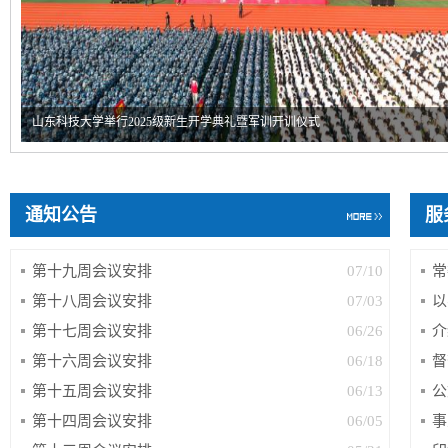
山东科技大学举行2025级新生开学典礼暨军训开训仪式
通知公告
服
第十九周会议安排
07/10
常
第十八周会议安排
07/03
以
第十七周会议安排
06/26
介
第十六周会议安排
06/18
督
第十五周会议安排
06/13
公
第十四周会议安排
06/05
事